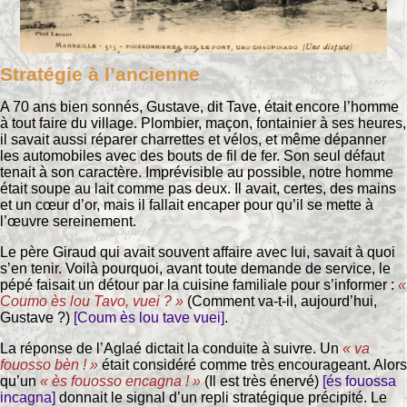
Stratégie à l’ancienne
A 70 ans bien sonnés, Gustave, dit Tave, était encore l’homme
à tout faire du village. Plombier, maçon, fontainier à ses heures,
il savait aussi réparer charrettes et vélos, et même dépanner
les automobiles avec des bouts de fil de fer. Son seul défaut
tenait à son caractère. Imprévisible au possible, notre homme
était soupe au lait comme pas deux. Il avait, certes, des mains
et un cœur d’or, mais il fallait encaper pour qu’il se mette à
l’œuvre sereinement.
Le père Giraud qui avait souvent affaire avec lui, savait à quoi
s’en tenir. Voilà pourquoi, avant toute demande de service, le
pépé faisait un détour par la cuisine familiale pour s’informer :
«
Coumo ès lou Tavo, vuei ? »
(Comment va-t-il, aujourd’hui,
Gustave ?)
[Coum ès lou tave vuei]
.
La réponse de l’Aglaé dictait la conduite à suivre. Un
« va
fouosso bèn ! »
était considéré comme très encourageant. Alors
qu’un
« ès fouosso encagna ! »
(Il est très énervé)
[és fouossa
incagna]
donnait le signal d’un repli stratégique précipité. Le