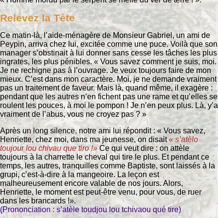
Relevez la Tête
Ce matin-là, l’aide-ménagère de Monsieur Gabriel, un ami de
Peypin, arriva chez lui, excitée comme une puce. Voilà que son
manager s’obstinait à lui donner sans cesse les tâches les plus
ingrates, les plus pénibles. « Vous savez comment je suis, moi.
Je ne rechigne pas à l’ouvrage. Je veux toujours faire de mon
mieux. C’est dans mon caractère. Moi, je ne demande vraiment
pas un traitement de faveur. Mais là, quand même, il exagère :
pendant que les autres n’en fichent pas une rame et qu’elles se
roulent les pouces, à moi le pompon ! Je n’en peux plus. Là, y’a
vraiment de l’abus, vous ne croyez pas ? »
Après un long silence, notre ami lui répondit : « Vous savez,
Henriette, chez moi, dans ma jeunesse, on disait
« s’atèlo
toujour lou chivau que tiro !»
Ce qui veut dire : on attèle
toujours à la charrette le cheval qui tire le plus. Et pendant ce
temps, les autres, tranquilles comme Baptiste, sont laissés à la
grupi, c’est-à-dire à la mangeoire. La leçon est
malheureusement encore valable de nos jours. Alors,
Henriette, le moment est peut-être venu, pour vous, de ruer
dans les brancards !».
(Prononciation : s’atèle toudjou lou tchivaou qué tire)