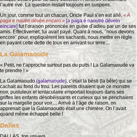
l’autre rive. La question restait toujours en suspens.
Un jour, comme tout un chacun, Oncle Paul s’en est allé.
« A
paga e nautre dévèn encaro »
[a paga é naoutré dévein
eincare]
fut l’oraison prononcée en guise d’adieu par un de ses
amis. Effectivemet, lui avait payé. Quant à nous, "nous devons
encore" pour, expliquèrent les sachants, nous mettre en règle
en payant cette dette de tous en arrivant sur terre…
La Galamaoude
« Petit, ne t’approche surtout pas du puits ! La Galamaoude va
te prendre ! »
La Galamaoudo
(galamaoude)
, c’était la bèsti (la bête) qui se
cachait au fond du trou. Les parents disaient que ce monstre
noir, pustuleux et tentaculaire emportait toujours dans ses
griffes les enfants désobéissants et curieux qui se penchaient
sur la margelle pour voir… Arrivé à l’âge de raison, on
apprenait que la Galamaoudo était une chimère. On l’avait
quand même échappé belle !
Dallas
DALLAS, ton univers…