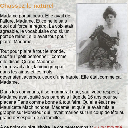
Chassez le naturel
Madame portait beau. Elle avait de
l’allure, Madame. Et ce ne je sais
quoi qui force le regard. La voix était
agréable, le vocabulaire choisi, un
port de reine : elle avait tout pour
plaire, Madame.
Tout pour plaire à tout le monde,
sauf au "petit personnel", comme
elle disait. Quand Madame
s’adressait à lui, la voix grimpait
dans les aigus et les mots
devenaient acerbes, ceux d’une harpie. Elle était comme ça,
Madame.
Dans les communs, il se murmurait que, sauf votre respect,
Madame avait quitté ses parents à l’âge de 16 ans pour se
placer à Paris comme bonne à tout faire. Qu’elle était née
Mauricette Machinchose, Madame, et qu’elle avait mis le
grappin sur Monsieur qui l’avait mariée sur un coup de tête au
grand désespoir de sa famille.
A ce point du réquisitoire, le couperet tombait :
« Lou mourtié