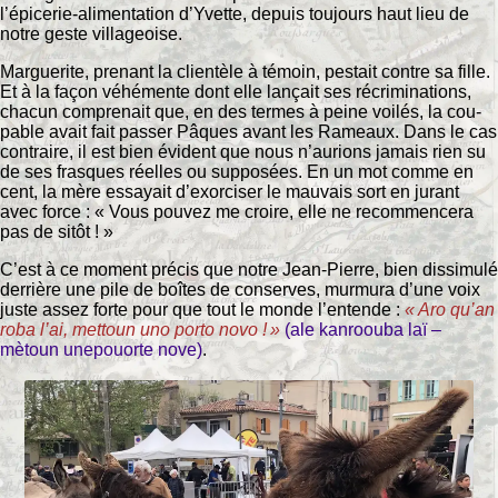
l’épicerie-alimentation d’Yvette, depuis toujours haut lieu de
notre geste villageoise.
Marguerite, prenant la clientèle à témoin, pestait contre sa fille.
Et à la façon véhémente dont elle lançait ses récriminations,
chacun comprenait que, en des termes à peine voilés, la cou-
pable avait fait passer Pâques avant les Rameaux. Dans le cas
contraire, il est bien évident que nous n’aurions jamais rien su
de ses frasques réelles ou supposées. En un mot comme en
cent, la mère essayait d’exorciser le mauvais sort en jurant
avec force : « Vous pouvez me croire, elle ne recommencera
pas de sitôt ! »
C’est à ce moment précis que notre Jean-Pierre, bien dissimulé
derrière une pile de boîtes de conserves, murmura d’une voix
juste assez forte pour que tout le monde l’entende :
« Aro qu’an
roba l’ai, mettoun uno porto novo ! »
(ale kanroouba laï –
mètoun unepouorte nove)
.