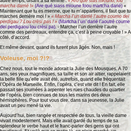
autre temps, disant à sa femme :
« Aro que sias miouno, foù
marcha darrié !»
(Are qué siass mioune foou martcha darié)
«
Maintenant que tu es mienne, que tu m’appartiens, il faut que tu
marches derrière moi ! »
« Marcha l’un darrié l’autre coumo dei
perdigau ? Lou crèsi pas ! »
(Martcha l’un’ darié l’aoutré coume
deï perdigaou lou crèsi pa).
- Marcher l’un derrière l’autre
comme des perdreaux, entendre ça, c’est à peine croyable ! » A
côté, d’accord.
Et même devant, quand ils furent plus âgés. Non, mais !
Voleuse, moi ?!?
Chez nous, tout le monde adorait la Julie des Mousques. A 70
ans, ses yeux magnifiques, sa taille et son air altier, rappelaient
la belle fille qu’elle avait été, autrefois, quand elle fréquentait
l’Opéra de Marseille. Enfin, l’opéra, c’est vite dit ! En fait, elle
passait ses journées à arpenter les rues chaudes du quartier
de l’opéra, bien connues de tous les marins des deux
hémisphères. Pour tout vous dire, dans sa jeunesse, la Julie
avait un peu mené la vie.
Aujourd’hui, bien rangée et respectée de tous, la vieille dame
vivait modestement. Mais elle avait gardé du temps de sa
splendeur le verbe haut et le franc-parler des gens qui ont