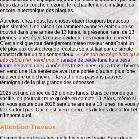
trous dans la couche d’ozone, le réchauffement climatique ou
encore la tectonique des plaques.
Autrefois, chez nous, les choses étaient toujours beaucoup
plus simples. Une raison couramment avancée était qu’on se
trouvait dans une année de 13 lunes, la présence, rare, de 13
pleines lunes étant la cause évidente des maux du moment.
C’est ainsi que tout dérèglement météo ma-jeur entraînant un
été pluvieux destructeur de récoltes se justifiait par ce simple
constat dit sur un ton sentencieux :
« Annado de trège luno qu a
très cabro n’en vènd uno. »
(anade dé trèdje lune ku a trèss
kabre neinvein une)
. Année des treize lunes, qui a trois chèvres
en vend une ! La sentence avait une portée d’autant plus forte
que vendre une chèvre – la vache des paysans pauvres –
témoignait de la plus grande des détresses.
2025 est une année de 12 pleines lunes. Dans ce monde qui
vacille, on pourrait croire qu’elle en compte 13. Alors, même si
on vous assure que 2026 sera une année à 13 lunes, ne vous y
fiez surtout pas. Car, c’est bien connu, les dictons disent tout et
n’importe quoi.
Attention Travaux
Comme toutes les autres, cette histoire est vraie. Sans doute