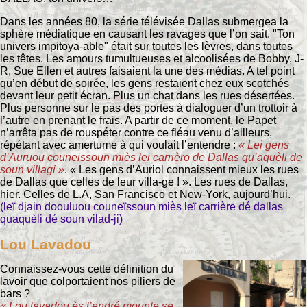
Dans les années 80, la série télévisée Dallas submergea la
sphère médiatique en causant les ravages que l’on sait. "Ton
univers impitoya-able" était sur toutes les lèvres, dans toutes
les têtes. Les amours tumultueuses et alcoolisées de Bobby, J-
R, Sue Ellen et autres faisaient la une des médias. A tel point
qu’en début de soirée, les gens restaient chez eux scotchés
devant leur petit écran. Plus un chat dans les rues désertées.
Plus personne sur le pas des portes à dialoguer d’un trottoir à
l’autre en prenant le frais. A partir de ce moment, le Papet
n’arrêta pas de rouspéter contre ce fléau venu d’ailleurs,
répétant avec amertume à qui voulait l’entendre :
« Lei gens
d’Auruou couneissoun miès lei carrièro de Dallas qu’aquèli de
soun villagi »
. « Les gens d’Auriol connaissent mieux les rues
de Dallas que celles de leur villa-ge ! ». Les rues de Dallas,
hier. Celles de L.A, San Francisco et New-York, aujourd’hui.
(leï djain doouluou couneïssoun miès leï carrière dé dallas
quaquèli dé soun vilad-ji)
Lou Lavadou
Connaissez-vous cette définition du
lavoir que colportaient nos piliers de
bars ?
« Lou lavadou ès l’endré mounte se