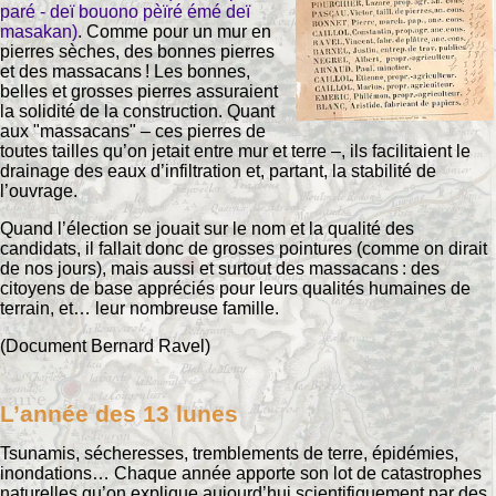
paré - deï bouono pèïré émé deï
masakan)
. Comme pour un mur en
pierres sèches, des bonnes pierres
et des massacans ! Les bonnes,
belles et grosses pierres assuraient
la solidité de la construction. Quant
aux "massacans" – ces pierres de
toutes tailles qu’on jetait entre mur et terre –, ils facilitaient le
drainage des eaux d’infiltration et, partant, la stabilité de
l’ouvrage.
Quand l’élection se jouait sur le nom et la qualité des
candidats, il fallait donc de grosses pointures (comme on dirait
de nos jours), mais aussi et surtout des massacans : des
citoyens de base appréciés pour leurs qualités humaines de
terrain, et… leur nombreuse famille.
(Document Bernard Ravel)
L’année des 13 lunes
Tsunamis, sécheresses, tremblements de terre, épidémies,
inondations… Chaque année apporte son lot de catastrophes
naturelles qu’on explique aujourd’hui scientifiquement par des