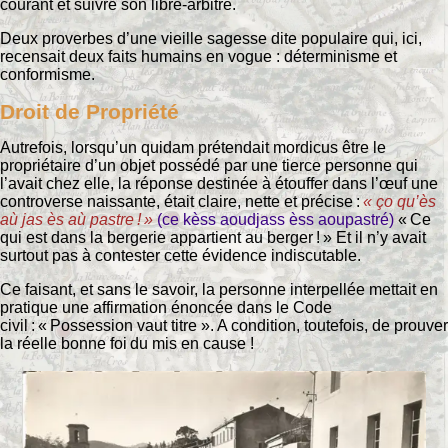
courant et suivre son libre-arbitre.
Deux proverbes d’une vieille sagesse dite populaire qui, ici,
recensait deux faits humains en vogue : déterminisme et
conformisme.
Droit de Propriété
Autrefois, lorsqu’un quidam prétendait mordicus être le
propriétaire d’un objet possédé par une tierce personne qui
l’avait chez elle, la réponse destinée à étouffer dans l’œuf une
controverse naissante, était claire, nette et précise :
« ço qu’ès
aù jas ès aù pastre ! »
(ce kèss aoudjass èss aoupastré)
« Ce
qui est dans la bergerie appartient au berger ! » Et il n’y avait
surtout pas à contester cette évidence indiscutable.
Ce faisant, et sans le savoir, la personne interpellée mettait en
pratique une affirmation énoncée dans le Code
civil : « Possession vaut titre ». A condition, toutefois, de prouver
la réelle bonne foi du mis en cause !