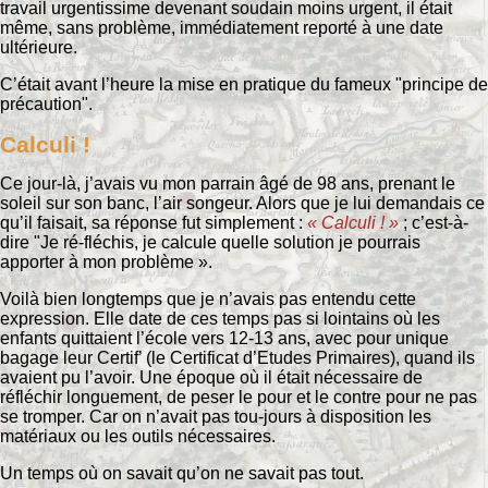
travail urgentissime devenant soudain moins urgent, il était
même, sans problème, immédiatement reporté à une date
ultérieure.
C’était avant l’heure la mise en pratique du fameux "principe de
précaution".
Calculi !
Ce jour-là, j’avais vu mon parrain âgé de 98 ans, prenant le
soleil sur son banc, l’air songeur. Alors que je lui demandais ce
qu’il faisait, sa réponse fut simplement :
« Calculi ! »
; c’est-à-
dire "Je ré-fléchis, je calcule quelle solution je pourrais
apporter à mon problème ».
Voilà bien longtemps que je n’avais pas entendu cette
expression. Elle date de ces temps pas si lointains où les
enfants quittaient l’école vers 12-13 ans, avec pour unique
bagage leur Certif’ (le Certificat d’Etudes Primaires), quand ils
avaient pu l’avoir. Une époque où il était nécessaire de
réfléchir longuement, de peser le pour et le contre pour ne pas
se tromper. Car on n’avait pas tou-jours à disposition les
matériaux ou les outils nécessaires.
Un temps où on savait qu’on ne savait pas tout.