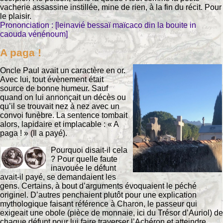
vacherie assassine instillée, mine de rien, à la fin du récit. Pour
le plaisir.
Prononciation : [leinavié bessaï maïcaco din la bouite in
caouda vénénoum]
A paga !
Oncle Paul avait un caractère en or.
Avec lui, tout évènement était
source de bonne humeur. Sauf
quand on lui annonçait un décès ou
qu’il se trouvait nez à nez avec un
convoi funèbre. La sentence tombait
alors, lapidaire et implacable : « A
paga ! » (Il a payé).
Pourquoi disait-il cela
? Pour quelle faute
inavouée le défunt
avait-il payé, se demandaient les
gens. Certains, à bout d’arguments évoquaient le péché
originel. D’autres penchaient plutôt pour une explication
mythologique faisant référence à Charon, le passeur qui
exigeait une obole (pièce de monnaie, ici du Trésor d’Auriol) de
chaque défunt pour lui faire traverser l’Achéron et atteindre