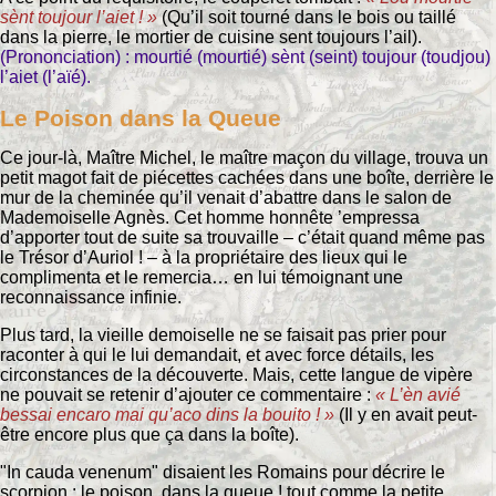
sènt toujour l’aiet ! »
(Qu’il soit tourné dans le bois ou taillé
dans la pierre, le mortier de cuisine sent toujours l’ail).
(Prononciation) : mourtié (mourtié) sènt (seint) toujour (toudjou)
l’aiet (l’aïé).
Le Poison dans la Queue
Ce jour-là, Maître Michel, le maître maçon du village, trouva un
petit magot fait de piécettes cachées dans une boîte, derrière le
mur de la cheminée qu’il venait d’abattre dans le salon de
Mademoiselle Agnès. Cet homme honnête ’empressa
d’apporter tout de suite sa trouvaille – c’était quand même pas
le Trésor d’Auriol ! – à la propriétaire des lieux qui le
complimenta et le remercia… en lui témoignant une
reconnaissance infinie.
Plus tard, la vieille demoiselle ne se faisait pas prier pour
raconter à qui le lui demandait, et avec force détails, les
circonstances de la découverte. Mais, cette langue de vipère
ne pouvait se retenir d’ajouter ce commentaire :
« L’èn avié
bessai encaro mai qu’aco dins la bouito ! »
(Il y en avait peut-
être encore plus que ça dans la boîte).
"In cauda venenum" disaient les Romains pour décrire le
scorpion : le poison, dans la queue ! tout comme la petite