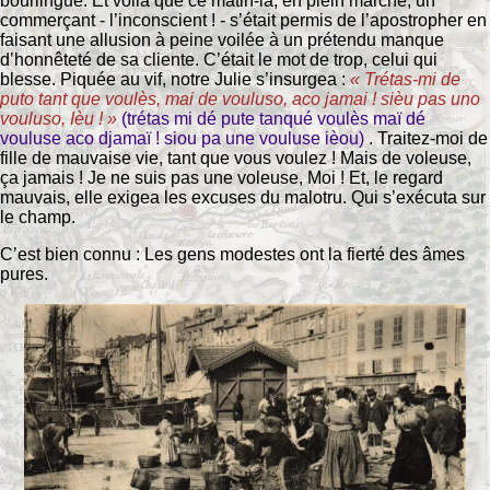
bourlingué. Et voilà que ce matin-là, en plein marché, un
commerçant - l’inconscient ! - s’était permis de l’apostropher en
faisant une allusion à peine voilée à un prétendu manque
d’honnêteté de sa cliente. C’était le mot de trop, celui qui
blesse. Piquée au vif, notre Julie s’insurgea :
« Trétas-mi de
puto tant que voulès, mai de vouluso, aco jamai ! sièu pas uno
vouluso, Ièu ! »
(trétas mi dé pute tanqué voulès maï dé
vouluse aco djamaï ! siou pa une vouluse ièou)
. Traitez-moi de
fille de mauvaise vie, tant que vous voulez ! Mais de voleuse,
ça jamais ! Je ne suis pas une voleuse, Moi ! Et, le regard
mauvais, elle exigea les excuses du malotru. Qui s’exécuta sur
le champ.
C’est bien connu : Les gens modestes ont la fierté des âmes
pures.