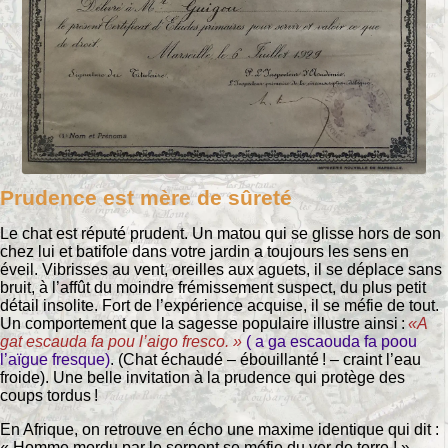
Prudence est mère de sûreté
Le chat est réputé prudent. Un matou qui se glisse hors de son
chez lui et batifole dans votre jardin a toujours les sens en
éveil. Vibrisses au vent, oreilles aux aguets, il se déplace sans
bruit, à l’affût du moindre frémissement suspect, du plus petit
détail insolite. Fort de l’expérience acquise, il se méfie de tout.
Un comportement que la sagesse populaire illustre ainsi :
«A
gat escauda fa pou l’aigo fresco. »
( a ga escaouda fa poou
l’aïgue fresque)
. (Chat échaudé – ébouillanté ! – craint l’eau
froide). Une belle invitation à la prudence qui protège des
coups tordus !
En Afrique, on retrouve en écho une maxime identique qui dit :
« Homme mordu par le serpent se méfie du ver de terre ! ».