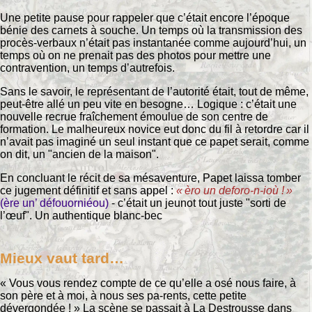
Une petite pause pour rappeler que c’était encore l’époque
bénie des carnets à souche. Un temps où la transmission des
procès-verbaux n’était pas instantanée comme aujourd’hui, un
temps où on ne prenait pas des photos pour mettre une
contravention, un temps d’autrefois.
Sans le savoir, le représentant de l’autorité était, tout de même,
peut-être allé un peu vite en besogne… Logique : c’était une
nouvelle recrue fraîchement émoulue de son centre de
formation. Le malheureux novice eut donc du fil à retordre car il
n’avait pas imaginé un seul instant que ce papet serait, comme
on dit, un "ancien de la maison".
En concluant le récit de sa mésaventure, Papet laissa tomber
ce jugement définitif et sans appel :
« èro un deforo-n-ioù ! »
(ère un’ défouorniéou)
- c’était un jeunot tout juste "sorti de
l’œuf". Un authentique blanc-bec
Mieux vaut tard…
« Vous vous rendez compte de ce qu’elle a osé nous faire, à
son père et à moi, à nous ses pa-rents, cette petite
dévergondée ! » La scène se passait à La Destrousse dans