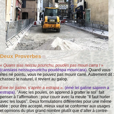
Deux Proverbes
« Quans sias neissu pounchu, poudès pas mouri carra ! »
(cansiass neissupountchu poudèspa mouricara)
. Quand vous
êtes né pointu, vous ne pouvez pas mourir carré. Autrement dit :
chassez le naturel, il revient au galop.
Eme lei galino, s’aprèn a estrapa ».
(émé leï galine saprein a
estrapa)
. "Avec les poules, on apprend à gratter le sol" fait
penser à l’affirmation : pour courir avec la meute "Il faut hurler
avec les loups". Deux formulations différentes pour une même
idée : pour être accepté, mieux vaut se conformer aux usages
et opinions du plus grand nombre plutôt que d’aller à contre-