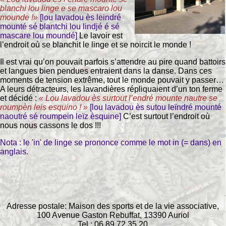
blanchi lou linge e se mascaro lou
mounde !»
[lou lavadou ès leindré
mounté sé blantchi lou lindjé é sé
mascare lou moundé]
Le lavoir est
l’endroit où se blanchit le linge et se noircit le monde !
Il est vrai qu’on pouvait parfois s’attendre au pire quand battoirs
et langues bien pendues entraient dans la danse. Dans ces
moments de tension extrême, tout le monde pouvait y passer…
A leurs détracteurs, les lavandières répliquaient d’un ton ferme
et décidé :
« Lou lavadou ès surtout l’endré mounte nautre se
roumpèn leis esquino ! »
[lou lavadou ès sutou leïndré mounté
naoutré sé roumpein leïz èsquine]
C’est surtout l’endroit où
nous nous cassons le dos !!!
Nota : le
'in'
de linge se prononce comme le mot in (= dans) en
anglais.
Adresse postale: Maison des sports et de la vie associative,
100 Avenue Gaston Rebuffat, 13390 Auriol
Tel : 06 89 72 35 20