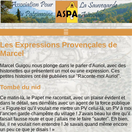
☰
Les Expressions Provençales de
Marcel
Marcel Guigou nous plonge dans le parler d'Auriol, avec des
historiettes qui présentent un mot ou une expression. Ces
petites histoires ont été publiées sur "Raconte-moi Auriol".
Tombé du nid
Ce matin-là, le Papet me racontait, avec un plaisir évident et
dans le détail, ses démêlés avec un agent de la force publique
: « Figure-toi qu’il voulait me mettre un PV celui-là, un PV à moi
l’ancien garde-champêtre du village ! J’avais beau lui dire qu’il
faisait fausse route et que j’allais me le faire "sauter". Eh bien,
lui, il ne voulait rien entendre ! Je savais quand même encore
un peu ce que je disais ! »