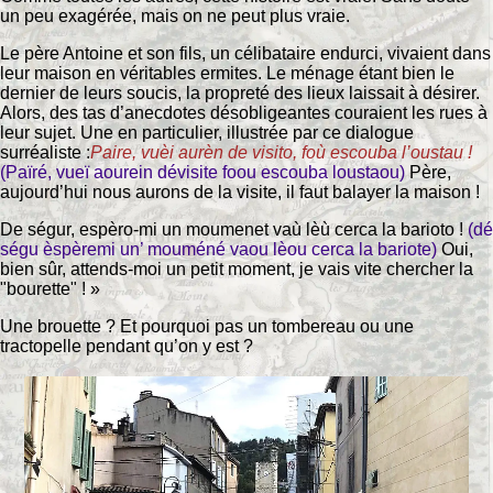
un peu exagérée, mais on ne peut plus vraie.
Le père Antoine et son fils, un célibataire endurci, vivaient dans
leur maison en véritables ermites. Le ménage étant bien le
dernier de leurs soucis, la propreté des lieux laissait à désirer.
Alors, des tas d’anecdotes désobligeantes couraient les rues à
leur sujet. Une en particulier, illustrée par ce dialogue
surréaliste :
Paire, vuèi aurèn de visito, foù escouba l’oustau !
(Païré, vueï aourein dévisite foou escouba loustaou)
Père,
aujourd’hui nous aurons de la visite, il faut balayer la maison !
De ségur, espèro-mi un moumenet vaù lèù cerca la barioto !
(dé
ségu èspèremi un’ mouméné vaou lèou cerca la bariote)
Oui,
bien sûr, attends-moi un petit moment, je vais vite chercher la
"bourette" ! »
Une brouette ? Et pourquoi pas un tombereau ou une
tractopelle pendant qu’on y est ?