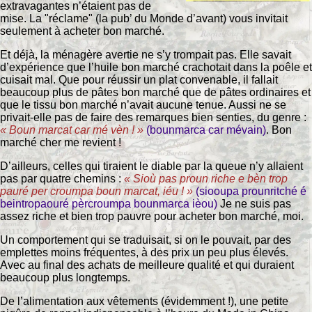
extravagantes n’étaient pas de
mise. La "réclame" (la pub’ du Monde d’avant) vous invitait
seulement à acheter bon marché.
Et déjà, la ménagère avertie ne s’y trompait pas. Elle savait
d’expérience que l’huile bon marché crachotait dans la poêle et
cuisait mal. Que pour réussir un plat convenable, il fallait
beaucoup plus de pâtes bon marché que de pâtes ordinaires et
que le tissu bon marché n’avait aucune tenue. Aussi ne se
privait-elle pas de faire des remarques bien senties, du genre :
« Boun marcat car mé vèn ! »
(bounmarca car mévain)
. Bon
marché cher me revient !
D’ailleurs, celles qui tiraient le diable par la queue n’y allaient
pas par quatre chemins :
« Sioù pas proun riche e bèn trop
pauré per croumpa boun marcat, iéu ! »
(siooupa prounritché é
beintropaouré pèrcroumpa bounmarca ièou)
Je ne suis pas
assez riche et bien trop pauvre pour acheter bon marché, moi.
Un comportement qui se traduisait, si on le pouvait, par des
emplettes moins fréquentes, à des prix un peu plus élevés.
Avec au final des achats de meilleure qualité et qui duraient
beaucoup plus longtemps.
De l’alimentation aux vêtements (évidemment !), une petite