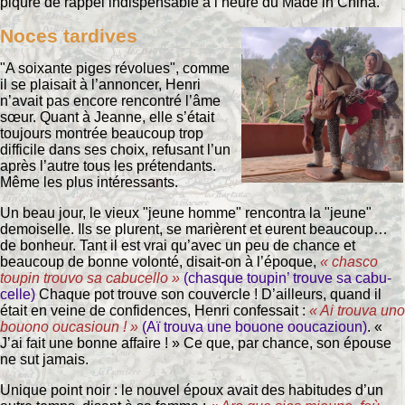
piqûre de rappel indispensable à l’heure du Made in China.
Noces tardives
"A soixante piges révolues", comme
il se plaisait à l’annoncer, Henri
n’avait pas encore rencontré l’âme
sœur. Quant à Jeanne, elle s’était
toujours montrée beaucoup trop
difficile dans ses choix, refusant l’un
après l’autre tous les prétendants.
Même les plus intéressants.
Un beau jour, le vieux "jeune homme" rencontra la "jeune"
demoiselle. Ils se plurent, se marièrent et eurent beaucoup…
de bonheur. Tant il est vrai qu’avec un peu de chance et
beaucoup de bonne volonté, disait-on à l’époque,
« chasco
toupin trouvo sa cabucello »
(chasque toupin’ trouve sa cabu-
celle)
Chaque pot trouve son couvercle ! D’ailleurs, quand il
était en veine de confidences, Henri confessait :
« Ai trouva uno
bouono oucasioun ! »
(Aï trouva une bouone ooucazioun)
. «
J’ai fait une bonne affaire ! » Ce que, par chance, son épouse
ne sut jamais.
Unique point noir : le nouvel époux avait des habitudes d’un